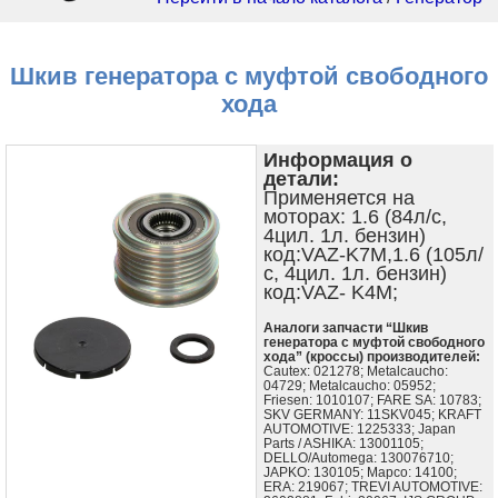
Шкив генератора с муфтой свободного
хода
Информация о
детали:
Применяется на
моторах: 1.6 (84л/с,
4цил. 1л. бензин)
код:VAZ-K7M,1.6 (105л/
с, 4цил. 1л. бензин)
код:VAZ- K4M;
Аналоги запчасти “Шкив
генератора с муфтой свободного
хода” (кроссы) производителей:
Cautex: 021278; Metalcaucho:
04729; Metalcaucho: 05952;
Friesen: 1010107; FARE SA: 10783;
SKV GERMANY: 11SKV045; KRAFT
AUTOMOTIVE: 1225333; Japan
Parts / ASHIKA: 13001105;
DELLO/Automega: 130076710;
JAPKO: 130105; Mapco: 14100;
ERA: 219067; TREVI AUTOMOTIVE: