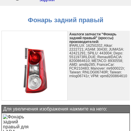
Фонарь задний правый
Аналоги запчасти “Фонарь
задний правый” (кроссы)
производителей:
IPARLUX: 16250202; Alkar:
2222721; ASAM: 30430; JUMASA:
42421291; SPILU: 443004; Depo:
5511973RLDUE; Renault/DACIA:
8200864610; METACO: 8930558;
AMD: amdlp285; FranceCar:
FCR210483; Manover: mr600022r;
Taiwan: RNLOG06740R; Taiwan:
rnlog06741r; VPM: vpm8200864610
Для увеличения изображения нажмите на него: